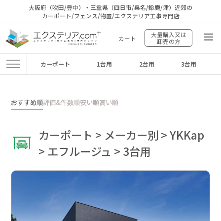
大阪府（吹田/豊中）・三重県（四日市/桑名/鈴鹿/津）近郊の
カーポート/フェンス/物置/エクステリア工事専門店
大量購入又は
カート
卸売の方
カーポート
1台用
2台用
3台用
エクステリア.comプラス
>
商品
>
カーポート
>
メーカー別
>
YKKap
>
エフル
ージュ
>
3台用
おすすめ順
評価&件数順
安い順
高い順
カーポート > メーカー別 > YKKap
> エフルージュ > 3台用