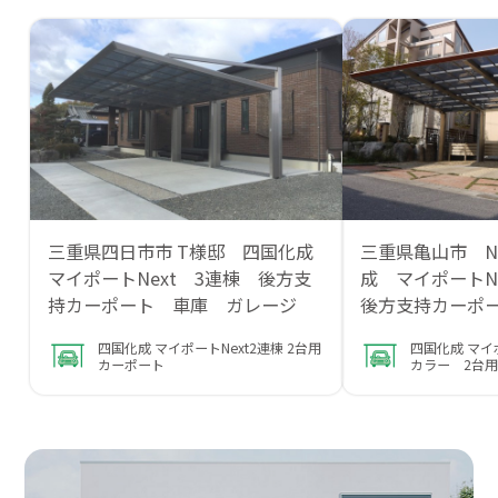
三重県四日市市 T様邸 四国化成
三重県亀山市 
マイポートNext 3連棟 後方支
成 マイポートN
持カーポート 車庫 ガレージ
後方支持カーポ
四国化成 マイポートNext2連棟 2台用
四国化成 マイポ
カーポート
カラー 2台用