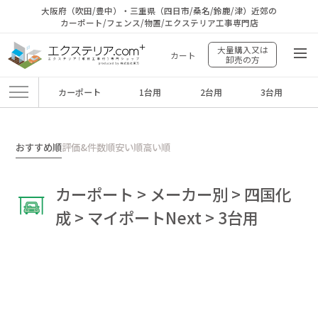
大阪府（吹田/豊中）・三重県（四日市/桑名/鈴鹿/津）近郊の
カーポート/フェンス/物置/エクステリア工事専門店
大量購入又は
カート
卸売の方
カーポート
1台用
2台用
3台用
エクステリア.comプラス
>
商品
>
カーポート
>
メーカー別
>
四国化成
>
マイ
ポートNext
>
3台用
おすすめ順
評価&件数順
安い順
高い順
カーポート > メーカー別 > 四国化
成 > マイポートNext > 3台用