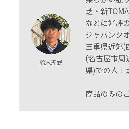
芝・新TOM
などに好評の
ジャパンク
三重県近郊(
(名古屋市周
鈴木理雄
県)での人工
商品のみの