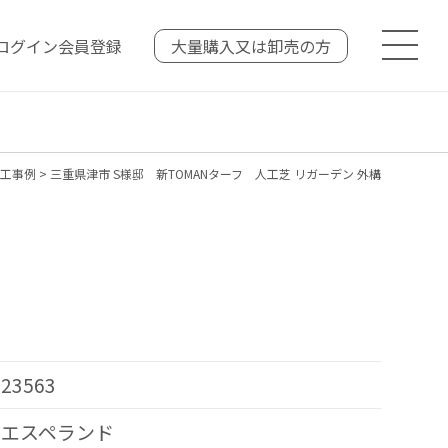
ログイン
会員登録
大量購入又は
卸売の方
工事例
>
三重県津市 S様邸 新TOMANターフ 人工芝 リガーデン 外構
23563
エスペランド