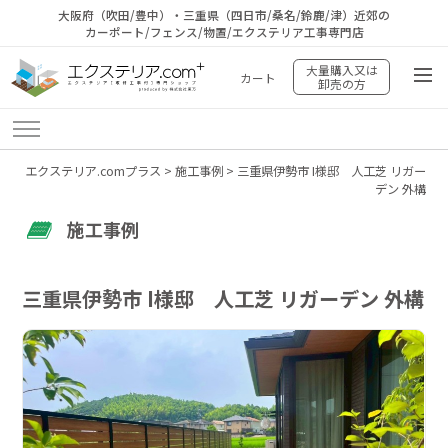
大阪府（吹田/豊中）・三重県（四日市/桑名/鈴鹿/津）近郊の
カーポート/フェンス/物置/エクステリア工事専門店
大量購入又は
カート
卸売の方
エクステリア.comプラス
>
施工事例
>
三重県伊勢市 I様邸 人工芝 リガー
デン 外構
施工事例
三重県伊勢市 I様邸 人工芝 リガーデン 外構