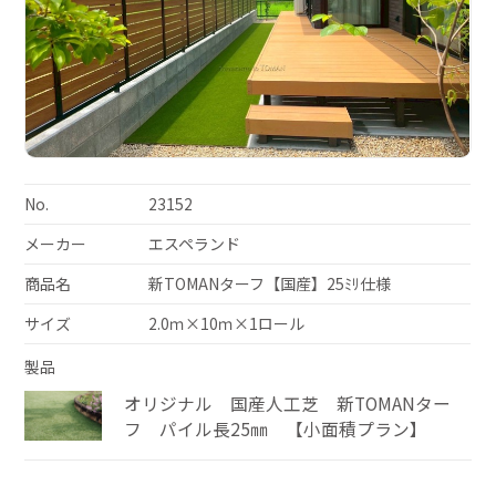
No.
23152
メーカー
エスペランド
商品名
新TOMANターフ【国産】25ﾐﾘ仕様
サイズ
2.0ｍ×10ｍ×1ロール
製品
オリジナル 国産人工芝 新TOMANター
フ パイル長25㎜ 【小面積プラン】