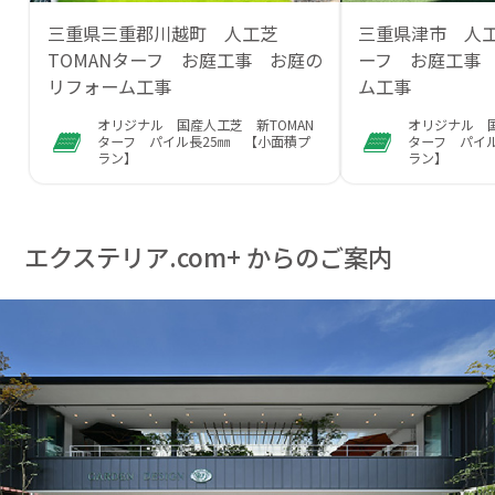
三重県三重郡川越町 人工芝
三重県津市 人工
TOMANターフ お庭工事 お庭の
ーフ お庭工事
リフォーム工事
ム工事
オリジナル 国産人工芝 新TOMAN
オリジナル 国
ターフ パイル長25㎜ 【小面積プ
ターフ パイ
ラン】
ラン】
エクステリア.com+ からのご案内