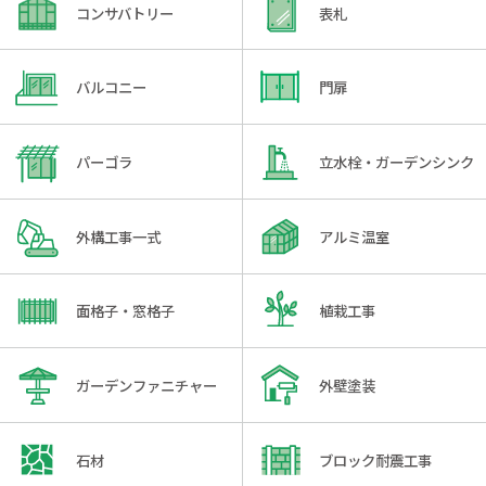
コンサバトリー
表札
バルコニー
門扉
パーゴラ
立水栓・ガーデンシンク
外構工事一式
アルミ温室
面格子・窓格子
植栽工事
ガーデンファニチャー
外壁塗装
石材
ブロック耐震工事