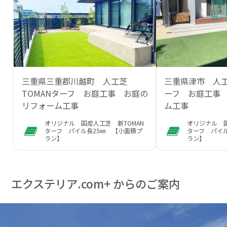
三重県三重郡川越町 人工芝
三重県津市 人工
TOMANターフ お庭工事 お庭の
ーフ お庭工事
リフォーム工事
ム工事
オリジナル 国産人工芝 新TOMAN
オリジナル 国
ターフ パイル長25㎜ 【小面積プ
ターフ パイ
ラン】
ラン】
エクステリア.com+ からのご案内