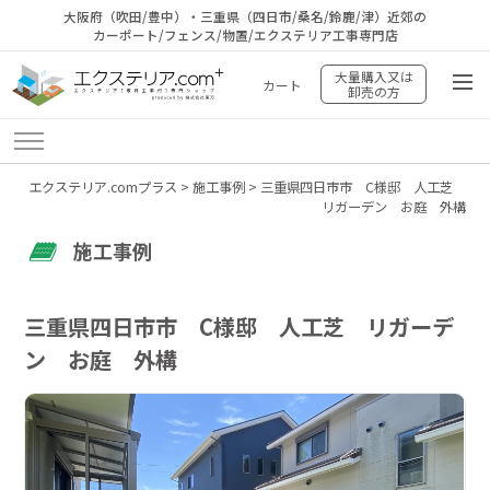
大阪府（吹田/豊中）・三重県（四日市/桑名/鈴鹿/津）近郊の
カーポート/フェンス/物置/エクステリア工事専門店
大量購入又は
カート
卸売の方
エクステリア.comプラス
>
施工事例
>
三重県四日市市 C様邸 人工芝
リガーデン お庭 外構
施工事例
三重県四日市市 C様邸 人工芝 リガーデ
ン お庭 外構