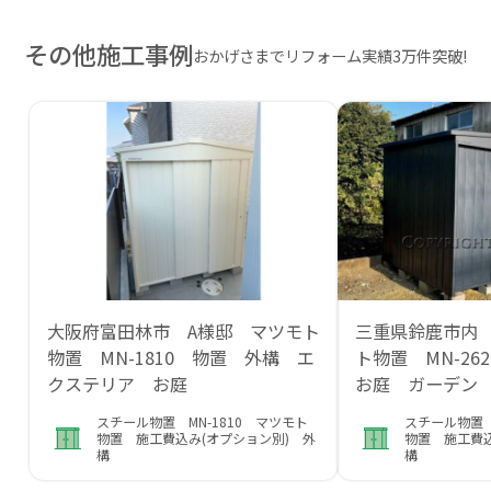
その他施工事例
おかげさまでリフォーム実績3万件突破!
大阪府富田林市 A様邸 マツモト
三重県鈴鹿市内
物置 MN-1810 物置 外構 エ
ト物置 MN-2
クステリア お庭
お庭 ガーデン
スチール物置 MN-1810 マツモト
スチール物置 
物置 施工費込み(オプション別) 外
物置 施工費込
構
構