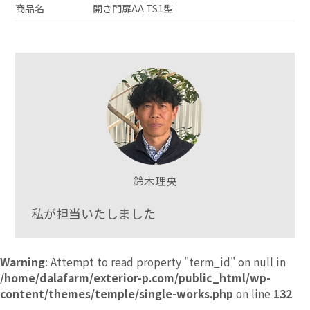
商品名
開き門扉AA TS1型
鈴木理央
私が担当いたしました
Warning
: Attempt to read property "term_id" on null in
/home/dalafarm/exterior-p.com/public_html/wp-
content/themes/temple/single-works.php
on line
132