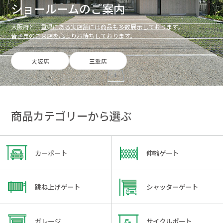
ショールームのご案内
大阪府と三重県にある実店舗には商品も多数展示しております。
皆さまのご来店を心よりお待ちしております。
大阪店
三重店
商品カテゴリーから選ぶ
カーポート
伸縮ゲート
跳ね上げゲート
シャッターゲート
ガレージ
サイクルポート