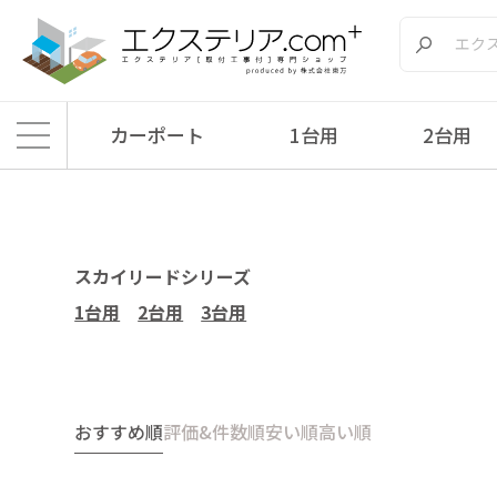
カーポート
1台用
2台用
エクステリア.comプラス
>
商品
>
カーポート
>
メーカー別
>
三協アルミ
>
ス
スカイリードシリーズ
1台用
2台用
3台用
おすすめ順
評価&件数順
安い順
高い順