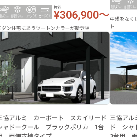
特価
¥306,900～
中残をなく
ト
モダン住宅にあうツートンカラーが新登場
三協アルミ カーポート スカイリード
三協アル
シャドークール ブラックポリカ 1台
ド シャ
用 両側支持タイプ
3台用 