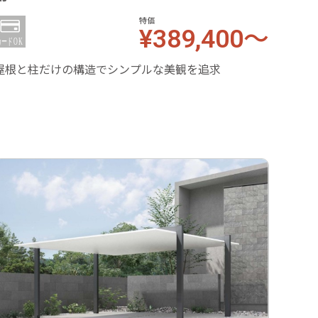
特価
¥389,400～
デザイ
えた両
屋根と柱だけの構造でシンプルな美観を追求