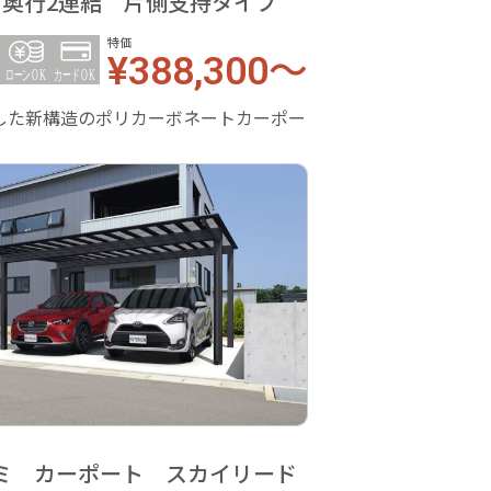
用奥行2連結 片側支持タイプ
特価
¥388,300～
した新構造のポリカーボネートカーポー
ミ カーポート スカイリード