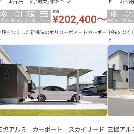
ド 1台用 両側支持タイプ
ド 1台
特価
¥202,400～
中残をなくした新構造のポリカーボネートカーポー
中残をなく
ト
ト
三協アルミ カーポート スカイリード
三協アル