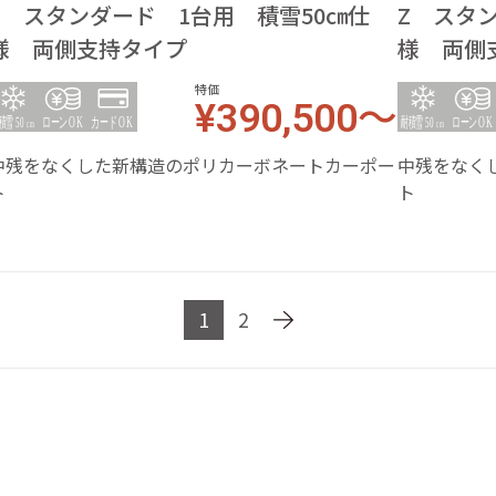
Z スタンダード 1台用 積雪50㎝仕
Z スタ
様 両側支持タイプ
様 両側
特価
¥390,500～
中残をなくした新構造のポリカーボネートカーポー
中残をなく
ト
ト
1
2