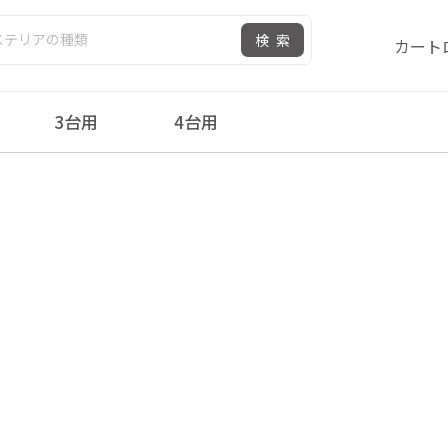
検索
カート
3台用
4台用
カイリード