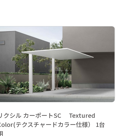
リクシル カーポートSC Textured
リクシ
Color(テクスチャードカラー仕様） 1台
カラ
用