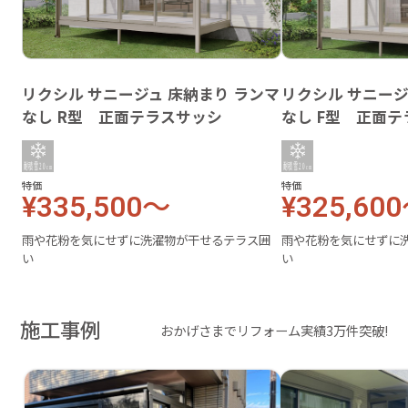
リクシル サニージュ 床納まり ランマ
リクシル サニージ
なし R型 正面テラスサッシ
なし F型 正面
特価
特価
¥335,500～
¥325,60
雨や花粉を気にせずに洗濯物が干せるテラス囲
雨や花粉を気にせずに
い
い
施工事例
おかげさまでリフォーム実績3万件突破!