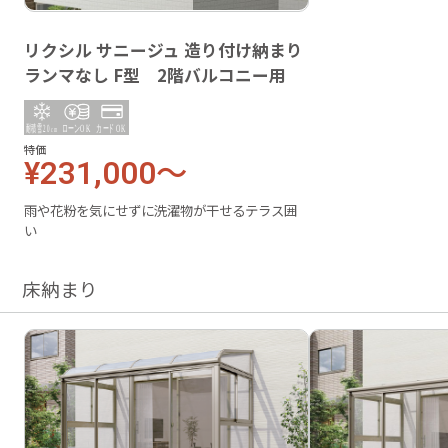
リクシル サニージュ 造り付け納まり
ランマなし F型 2階バルコニー用
特価
¥231,000～
雨や花粉を気にせずに洗濯物が干せるテラス囲
い
床納まり