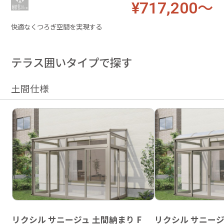
¥717,200～
快適なくつろぎ空間を実現する
テラス囲いタイプで探す
土間仕様
リクシル サニージュ 土間納まり F
リクシル サニージ