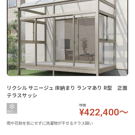
リクシル サニージュ 床納まり ランマあり R型 正面
テラスサッシ
特価
¥422,400～
雨や花粉を気にせずに洗濯物が干せるテラス囲い