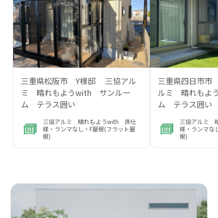
三重県松阪市 Y様邸 三協アル
三重県四日市市
ミ 晴れもようwith サンルー
ルミ 晴れもよう
ム テラス囲い
ム テラス囲い
三協アルミ 晴れもようwith 床仕
三協アルミ 晴
様・ランマなし・F屋根(フラット屋
様・ランマなし
根)
根)