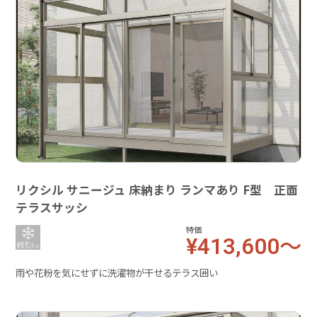
リクシル サニージュ 床納まり ランマあり F型 正面
テラスサッシ
特価
¥413,600～
雨や花粉を気にせずに洗濯物が干せるテラス囲い