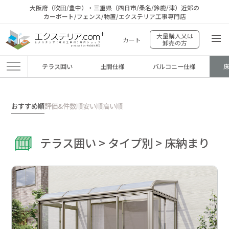
大阪府（吹田/豊中）・三重県（四日市/桑名/鈴鹿/津）近郊の
カーポート/フェンス/物置/エクステリア工事専門店
大量購入又は
カート
卸売の方
テラス囲い
土間仕様
バルコニー仕様
エクステリア.comプラス
>
商品
>
テラス囲い
>
タイプ別
>
床納まり
おすすめ順
評価&件数順
安い順
高い順
テラス囲い > タイプ別 > 床納まり