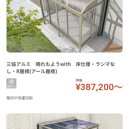
三協アルミ 晴れもようwith 床仕様・ランマな
し・R屋根(アール屋根)
特価
¥387,200～
毎日が洗濯日和