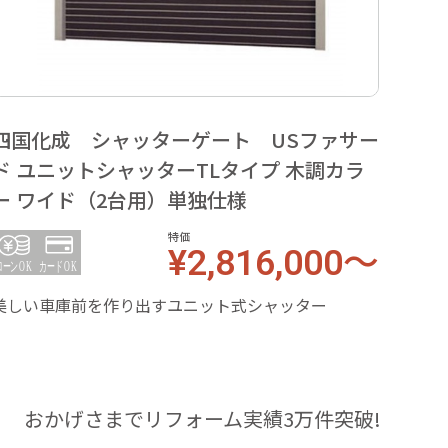
四国化成 シャッターゲート USファサー
四国
ド ユニットシャッターTLタイプ 木調カラ
ド 
ー ワイド（2台用）単独仕様
ラー
特価
¥2,816,000～
美しい車庫前を作り出すユニット式シャッター
美しい
おかげさまでリフォーム実績3万件突破!