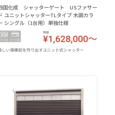
四国化成 シャッターゲート USファサー
四国
ド ユニットシャッターTLタイプ 木調カラ
ド 
ー シングル（1台用）単独仕様
ラー
特価
¥1,628,000～
美しい車庫前を作り出すユニット式シャッター
美しい