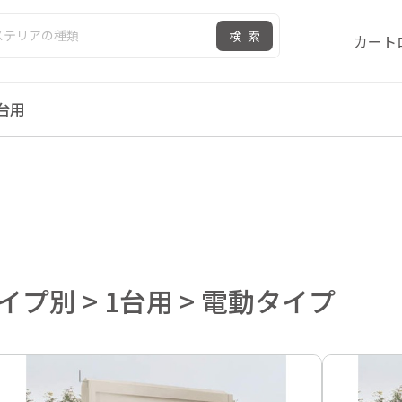
検索
カート
台用
動タイプ
プ別 > 1台用 > 電動タイプ