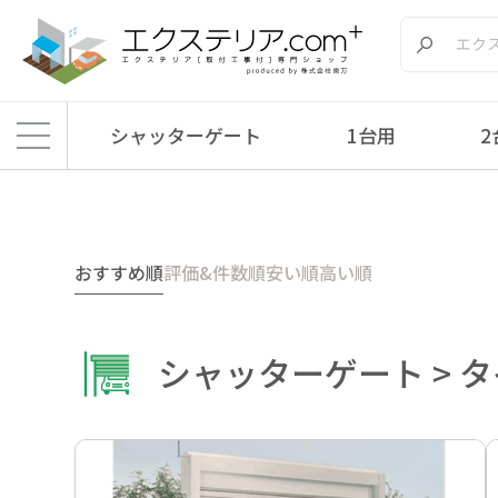
シャッターゲート
1台用
2
エクステリア.comプラス
>
商品
>
シャッターゲート
>
タイプ別
>
1台用
>
電
おすすめ順
評価&件数順
安い順
高い順
シャッターゲート > タイ