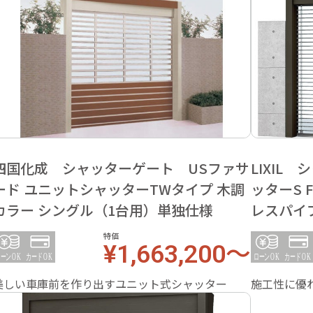
四国化成 シャッターゲート USファサ
LIXIL
ード ユニットシャッターTWタイプ 木調
ッターS 
カラー シングル（1台用）単独仕様
レスパイ
特価
¥1,663,200～
美しい車庫前を作り出すユニット式シャッター
施工性に優