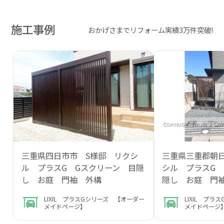
施工事例
おかげさまでリフォーム実績3万件突破!
三重県四日市市 S様邸 リクシ
三重県三重郡朝
ル プラスG Gスクリーン 目隠
シル プラスG 
し お庭 門袖 外構
隠し お庭 門
LIXIL プラスGシリーズ 【オーダー
LIXIL プ
メイドページ】
メイドページ