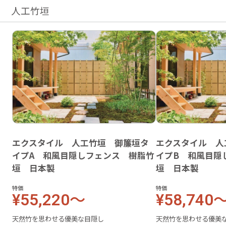
人工竹垣
エクスタイル 人工竹垣 御簾垣タ
エクスタイル 人
イプA 和風目隠しフェンス 樹脂竹
イプB 和風目隠
垣 日本製
垣 日本製
特価
特価
¥55,220～
¥58,740
天然竹を思わせる優美な目隠し
天然竹を思わせる優美