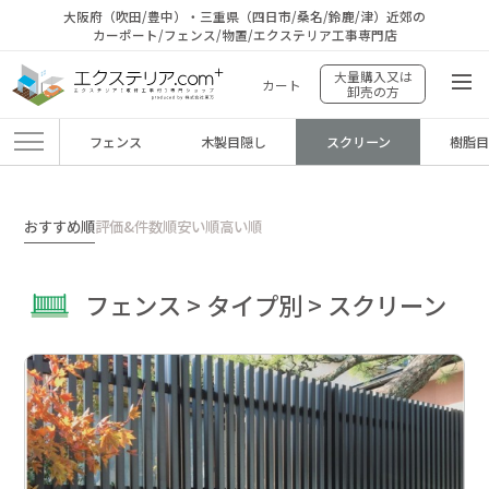
大阪府（吹田/豊中）・三重県（四日市/桑名/鈴鹿/津）近郊の
カーポート/フェンス/物置/エクステリア工事専門店
大量購入又は
カート
卸売の方
フェンス
木製目隠し
スクリーン
樹脂
エクステリア.comプラス
>
商品
>
フェンス
>
タイプ別
>
スクリーン
おすすめ順
評価&件数順
安い順
高い順
フェンス > タイプ別 > スクリーン