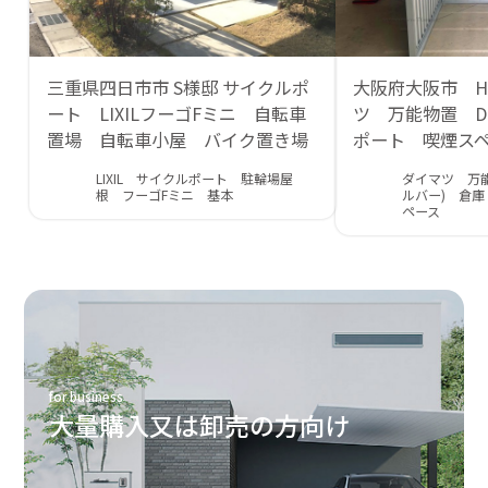
三重県四日市市 S様邸 サイクルポ
大阪府大阪市 
ート LIXILフーゴFミニ 自転車
ツ 万能物置 D
置場 自転車小屋 バイク置き場
ポート 喫煙ス
LIXIL サイクルポート 駐輪場屋
ダイマツ 万能
根 フーゴFミニ 基本
ルバー) 倉
ペース
for business
大量購入又は卸売の方向け