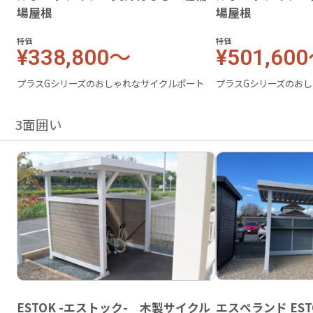
場屋根
場屋根
特価
特価
¥338,800～
¥501,60
プラスGシリーズのおしゃれなサイクルポート
プラスGシリーズのお
3面囲い
ESTOK -エストック- 木製サイクル
エスぺランド ES