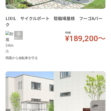
LIXIL サイクルポート 駐輪場屋根 フーゴAパー
ク
特価
¥189,200～
雨風から自転車を守る