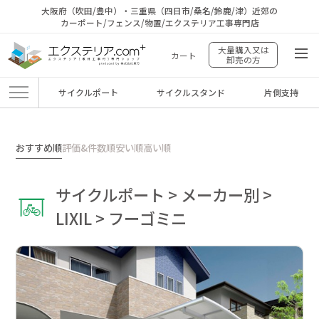
大阪府（吹田/豊中）・三重県（四日市/桑名/鈴鹿/津）近郊の
カーポート/フェンス/物置/エクステリア工事専門店
大量購入又は
カート
卸売の方
サイクルポート
サイクルスタンド
片側支持
エクステリア.comプラス
>
商品
>
サイクルポート
>
メーカー別
>
LIXIL
>
フー
ゴミニ
おすすめ順
評価&件数順
安い順
高い順
サイクルポート > メーカー別 >
LIXIL > フーゴミニ