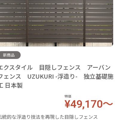
新商品
【新
エクスタイル 目隠しフェンス アーバン
ベー
フェンス UZUKURI -浮造り- 独立基礎施
ラッ
工 日本製
特価
¥49,170～
モダン
伝統的な浮造り技法を再現した目隠しフェンス