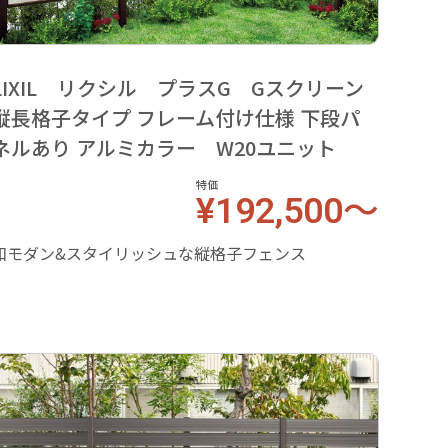
LIXIL リクシル プラスG Gスクリーン
LI
縦長格子タイプ フレーム付け仕様 下段パ
縦長
ネルあり アルミカラー W20ユニット
ネル
特価
¥192,500～
和モダン&スタイリッシュな縦格子フェンス
和モダ