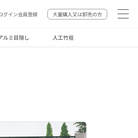
ログイン
会員登録
大量購入又は
卸売の方
アルミ目隠し
人工竹垣