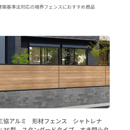
建築基準法対応の境界フェンスにおすすめ商品
三協アルミ 形材フェンス シャトレナ
四国
Ⅱ3S型 スタンダードタイプ すき間小タ
設向