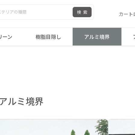
検索
カート
リーン
樹脂目隠し
アルミ境界
> アルミ境界