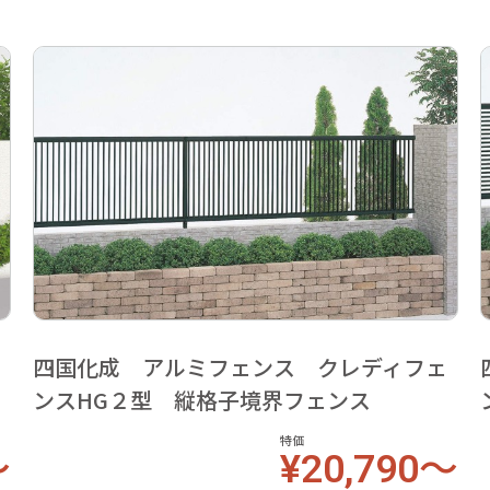
ェ
四国化成 アルミフェンス クレディフェ
ンスHG２型 縦格子境界フェンス
特価
～
¥20,790～