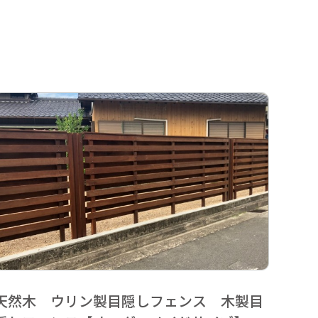
天然木 ウリン製目隠しフェンス 木製目
天然