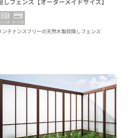
隠しフェンス【オーダーメイドサイズ】
隠し
メンテナンスフリーの天然木製目隠しフェンス
メンテ