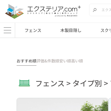
フェンス
木製目隠し
スク
エクステリア.comプラス
>
商品
>
フェンス
>
タイプ別
>
アルミ境界
おすすめ順
評価&件数順
安い順
高い順
フェンス > タイプ別 